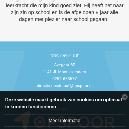
leerkracht die mijn kind goed ziet. Hij heeft het naar
zijn zin op school en is de afgelopen 8 jaar alle
dagen met plezier naar school gegaan."
obs De Fuut
Avegaar 85
1141 JL Monnickendam
0299-653577
directie.obsdefuut@opspoor.nl
Deze website maakt gebruik van cookies om optimaal
te kunnen functioneren.
Meer informatie