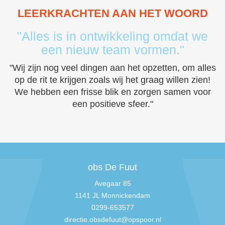
LEERKRACHTEN AAN HET WOORD
"Alles is in ontwikkeling omdat we
een nieuw team vormen."
"Wij zijn nog veel dingen aan het opzetten, om alles
op de rit te krijgen zoals wij het graag willen zien!
We hebben een frisse blik en zorgen samen voor
een positieve sfeer."
obs De Fuut
Avegaar 85
1141 JL Monnickendam
0299-653577
directie.obsdefuut@opspoor.nl